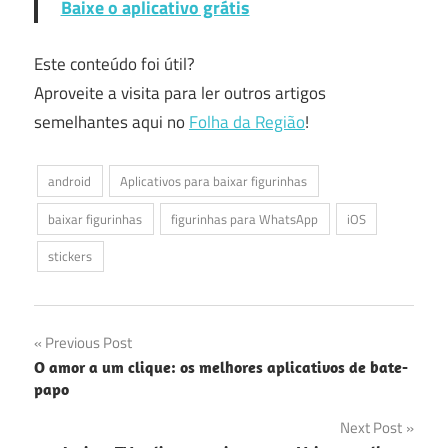
Baixe o aplicativo grátis
Este conteúdo foi útil?
Aproveite a visita para ler outros artigos
semelhantes aqui no
Folha da Região
!
android
Aplicativos para baixar figurinhas
baixar figurinhas
figurinhas para WhatsApp
iOS
stickers
Navegação
Previous Post
O amor a um clique: os melhores aplicativos de bate-
de
papo
Post
Next Post