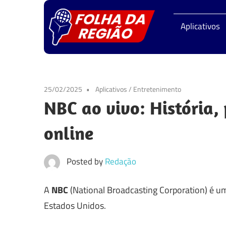
Skip
Folha
to
Aplicativos
content
da
Regiã
25/02/2025
Aplicativos
/
Entretenimento
NBC ao vivo: História,
online
Posted by
Redação
A
NBC
(National Broadcasting Corporation) é um
Estados Unidos.