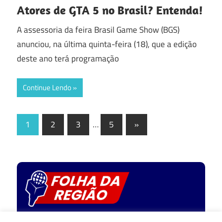
Atores de GTA 5 no Brasil? Entenda!
A assessoria da feira Brasil Game Show (BGS)
anunciou, na última quinta-feira (18), que a edição
deste ano terá programação
Continue Lendo
Paginação
Next
1
2
3
…
5
»
Posts
de
posts