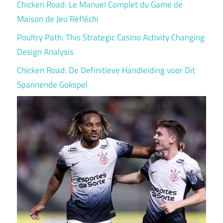
Chicken Road: Le Manuel Complet du Game de
Maison de Jeu Réfléchi
Poultry Path: This Strategic Casino Activity Changing
Design Analysis
Chicken Road: De Definitieve Handleiding voor Dit
Spannende Gokspel