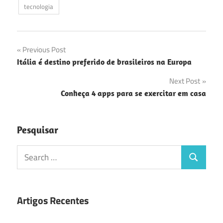
tecnologia
Navegação
Previous Post
Itália é destino preferido de brasileiros na Europa
de
Next Post
Post
Conheça 4 apps para se exercitar em casa
Pesquisar
Search
Search
for:
Artigos Recentes