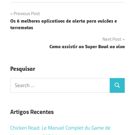
Navegação
Previous Post
Os 6 melhores aplicativos de alerta para vulcões e
de
terremotos
Post
Next Post
Como assistir ao Super Bowl ao vivo
Pesquisar
Search
Search
for:
Artigos Recentes
Chicken Road: Le Manuel Complet du Game de