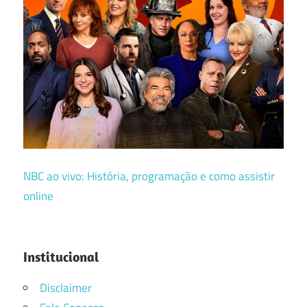
NBC ao vivo: História, programação e como assistir
online
Institucional
Disclaimer