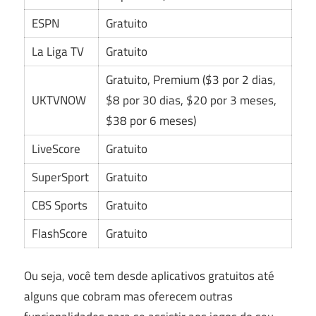
ESPN
Gratuito
La Liga TV
Gratuito
Gratuito, Premium ($3 por 2 dias,
UKTVNOW
$8 por 30 dias, $20 por 3 meses,
$38 por 6 meses)
LiveScore
Gratuito
SuperSport
Gratuito
CBS Sports
Gratuito
FlashScore
Gratuito
Ou seja, você tem desde aplicativos gratuitos até
alguns que cobram mas oferecem outras