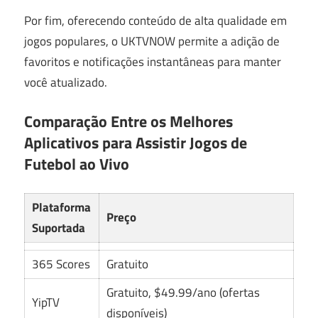
Por fim, oferecendo conteúdo de alta qualidade em
jogos populares, o UKTVNOW permite a adição de
favoritos e notificações instantâneas para manter
você atualizado.
Comparação Entre os Melhores
Aplicativos para Assistir Jogos de
Futebol ao Vivo
Plataforma
Preço
Suportada
365 Scores
Gratuito
Gratuito, $49.99/ano (ofertas
YipTV
disponíveis)