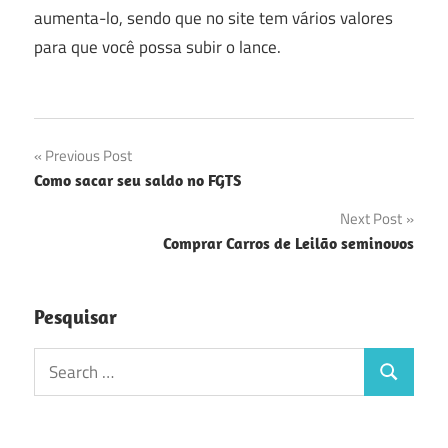
aumenta-lo, sendo que no site tem vários valores
para que você possa subir o lance.
Navegação
Previous Post
Como sacar seu saldo no FGTS
de
Next Post
Post
Comprar Carros de Leilão seminovos
Pesquisar
Search
Search
for: