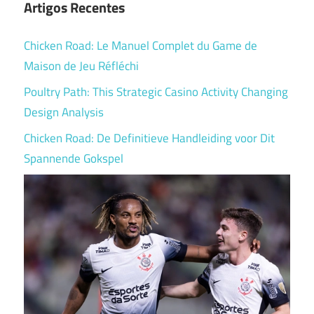
Artigos Recentes
Chicken Road: Le Manuel Complet du Game de
Maison de Jeu Réfléchi
Poultry Path: This Strategic Casino Activity Changing
Design Analysis
Chicken Road: De Definitieve Handleiding voor Dit
Spannende Gokspel