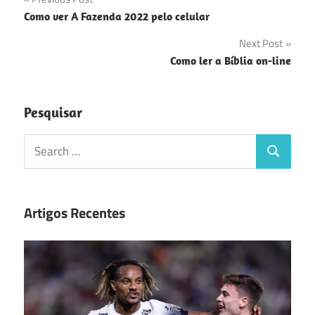
Navegação
Como ver A Fazenda 2022 pelo celular
de
Next Post
Post
Como ler a Bíblia on-line
Pesquisar
Search
Search
for:
Artigos Recentes