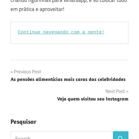
criando figurinhas para Whatsapp, é só colocar tudo
em prática e aproveitar!
Continue navegando com a gente!
Navegação
Previous Post
As pensões alimentícias mais caras das celebridades
de
Next Post
Post
Veja quem visitou seu Instagram
Pesquisar
Search