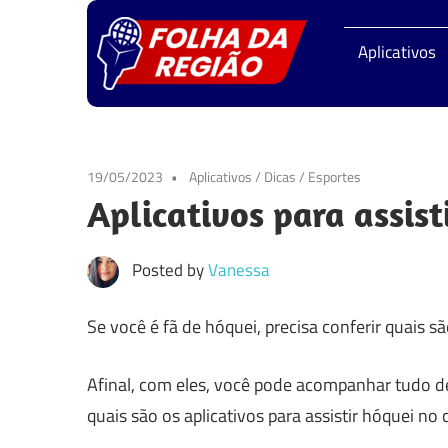
Skip
Folha
to
Aplicativos
content
da
Regiã
19/05/2023
Aplicativos
/
Dicas
/
Esportes
Aplicativos para assist
Posted by
Vanessa
Se você é fã de hóquei, precisa conferir quais são
Afinal, com eles, você pode acompanhar tudo de
quais são os aplicativos para assistir hóquei no c