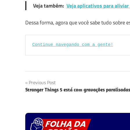
Veja também:
Veja aplicativos para alivia
Dessa forma, agora que você sabe tudo sobre ess
Continue navegando com a gente!
Navegação
Previous Post
Stranger Things 5 está com gravações paralisada
de
Post