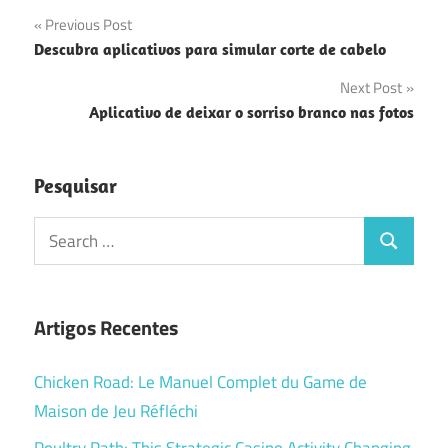
Navegação
Previous Post
Descubra aplicativos para simular corte de cabelo
de
Next Post
Post
Aplicativo de deixar o sorriso branco nas fotos
Pesquisar
Search
Search
for:
Artigos Recentes
Chicken Road: Le Manuel Complet du Game de
Maison de Jeu Réfléchi
Poultry Path: This Strategic Casino Activity Changing