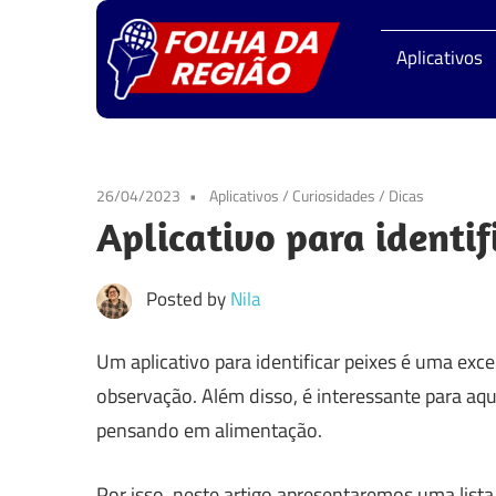
Skip
Folha
to
Aplicativos
content
da
Regiã
26/04/2023
Aplicativos
/
Curiosidades
/
Dicas
Aplicativo para identif
Posted by
Nila
Um aplicativo para identificar peixes é uma ex
observação. Além disso, é interessante para aqu
pensando em alimentação.
Por isso, neste artigo apresentaremos uma lista