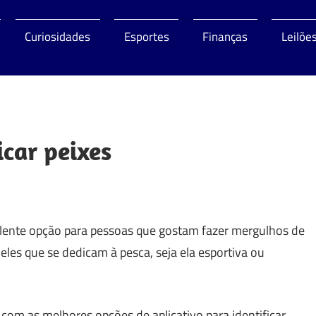
Curiosidades
Esportes
Finanças
Leilõe
o
icar peixes
celente opção para pessoas que gostam fazer mergulhos de
eles que se dedicam à pesca, seja ela esportiva ou
 com as melhores opções de aplicativo para identificar