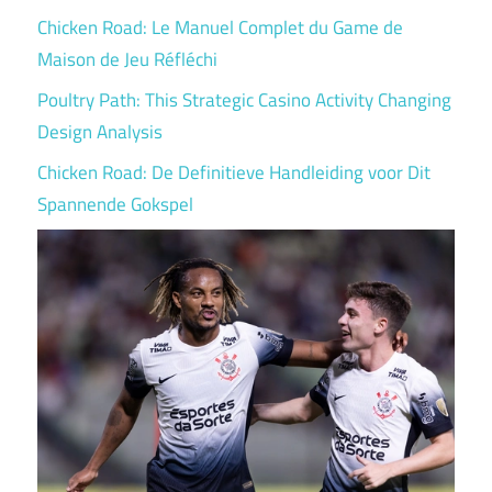
Chicken Road: Le Manuel Complet du Game de
Maison de Jeu Réfléchi
Poultry Path: This Strategic Casino Activity Changing
Design Analysis
Chicken Road: De Definitieve Handleiding voor Dit
Spannende Gokspel