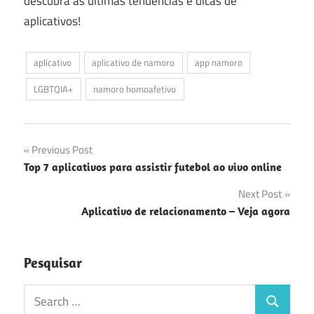
descubra as últimas tendências e dicas de
aplicativos!
aplicativo
aplicativo de namoro
app namoro
LGBTQIA+
namoro homoafetivo
Navegação
Previous Post
Top 7 aplicativos para assistir futebol ao vivo online
de
Next Post
Post
Aplicativo de relacionamento – Veja agora
Pesquisar
Search
Search