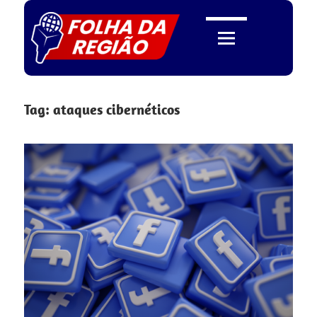
Skip
to
content
Folha
Tag:
ataques cibernéticos
da
Região