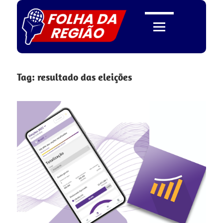
Skip
to
content
Folha
Tag:
resultado das eleições
da
Região