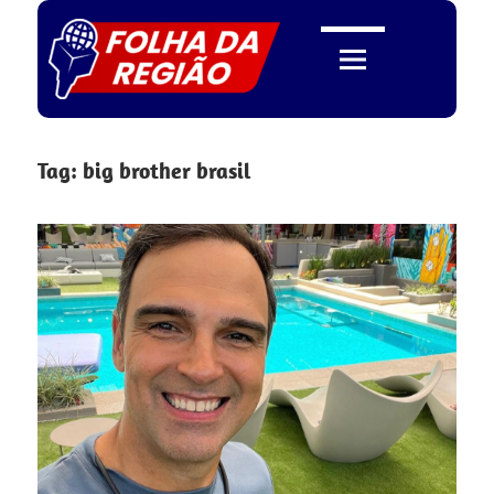
Skip
to
content
Folha
Tag:
big brother brasil
da
Região