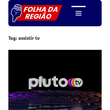
Skip
to
content
Folha
Tag:
assistir tv
da
Região